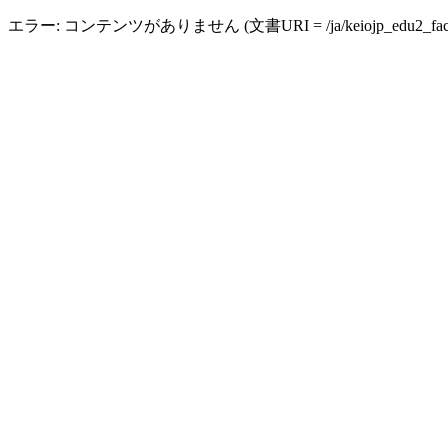
エラー: コンテンツがありません (文書URI = /ja/keiojp_edu2_facult