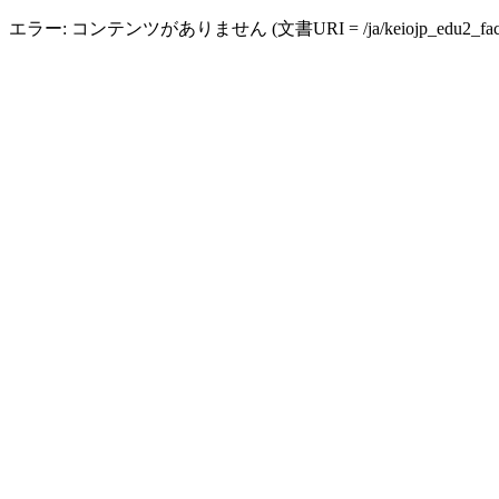
エラー: コンテンツがありません (文書URI = /ja/keiojp_edu2_faculty_