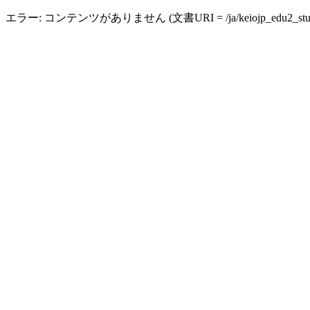
エラー: コンテンツがありません (文書URI = /ja/keiojp_edu2_studen