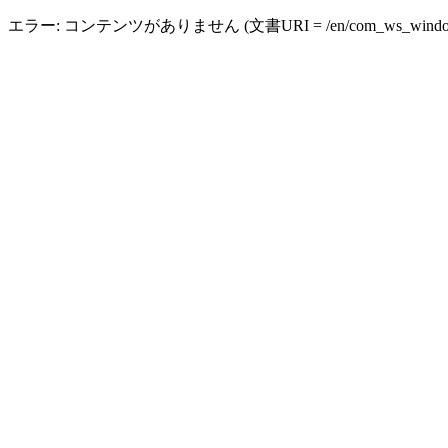
エラー: コンテンツがありません (文書URI = /en/com_ws_windows_b