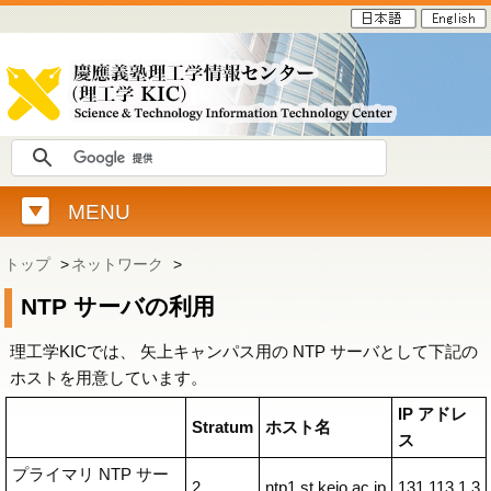
MENU
トップ
>
ネットワーク
>
NTP サーバの利用
理工学KICでは、 矢上キャンパス用の NTP サーバとして下記の
ホストを用意しています。
IP アドレ
Stratum
ホスト名
ス
プライマリ NTP サー
2
ntp1.st.keio.ac.jp
131.113.1.3