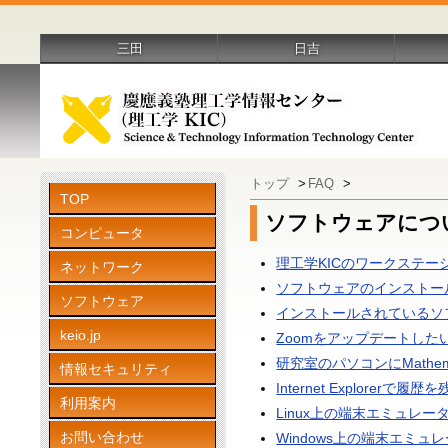
三田
日吉
トップ
>
FAQ
>
TOP
ソフトウェアにつ
コンピュータ
理工学KICのワークステ
ネットワーク
ソフトウェアのインストー
ソフトウェア
インストールされているソ
keio.jp
Zoomをアップデートした
研究室のパソコンにMath
情報セキュリティ
Internet Explore
利用案内
Linux上の端末エミュレ
お問い合わせ
Windows上の端末エミ