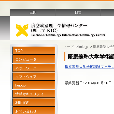
三田
日吉
トップ
>
keio.jp
>
慶應義塾大学
TOP
慶應義塾大学学術
コンピュータ
慶應義塾大学学術認証フェデレ
ネットワーク
ソフトウェア
最終更新日: 2014年10月16日
keio.jp
情報セキュリティ
利用案内
お問い合わせ