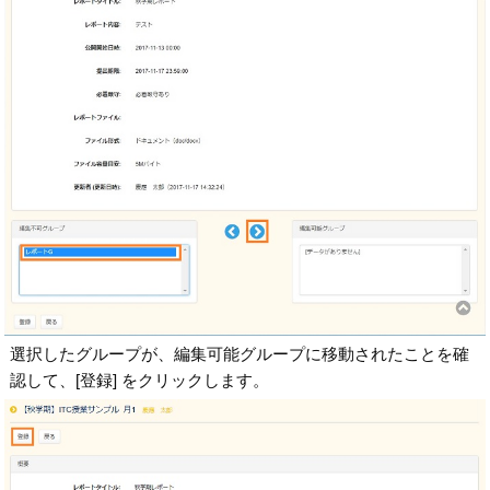
選択したグループが、編集可能グループに移動されたことを確
認して、[登録] をクリックします。