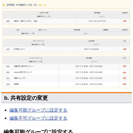
b. 共有設定の変更
編集可能グループに設定する
編集不可グループに設定する
編集可能グループに設定する