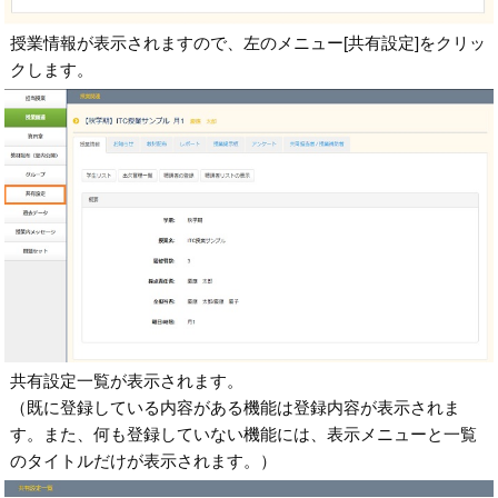
授業情報が表示されますので、左のメニュー[共有設定]をクリッ
クします。
共有設定一覧が表示されます。
（既に登録している内容がある機能は登録内容が表示されま
す。また、何も登録していない機能には、表示メニューと一覧
のタイトルだけが表示されます。）