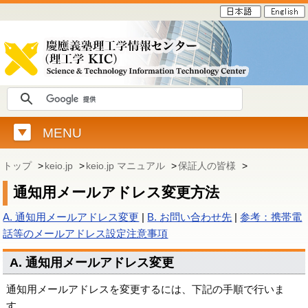
MENU
トップ
>
keio.jp
>
keio.jp マニュアル
>
保証人の皆様
>
通知用メールアドレス変更方法
A. 通知用メールアドレス変更
|
B. お問い合わせ先
|
参考：携帯電
話等のメールアドレス設定注意事項
A. 通知用メールアドレス変更
通知用メールアドレスを変更するには、下記の手順で行いま
す。