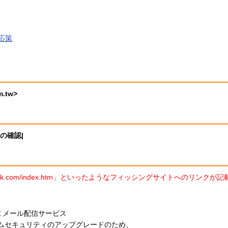
応策
m.tw>
スの確認|
****-bank.com/index.htm」といったようなフィッシングサイト
行Ｅメール配信サービス

システムセキュリティのアップグレードのため、
