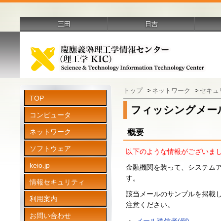
三田
日吉
トップ
>
ネットワーク
>
セキュ
TOP
フィッシングメール
コンピュータ
ネットワーク
概要
ソフトウェア
以下のような情報がございまし
keio.jp
金融機関を装って、システム
す。
情報セキュリティ
該当メールのサンプルを掲載
利用案内
注意ください。
お問い合わせ