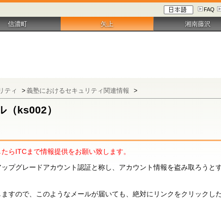
FAQ
信濃町
矢上
湘南藤沢
リティ
>
義塾におけるセキュリティ関連情報
>
（ks002）
たらITCまで情報提供をお願い致します。
アップグレードアカウント認証と称し、アカウント情報を盗み取ろうと
しますので、このようなメールが届いても、絶対にリンクをクリックし