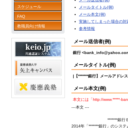
メール送信者(例)
スケジュール
メールタイトル(例)
メール本文(例)
FAQ
実施してしまった場合の対
教職員向け情報
参考情報
メール送信者(例)
銀行 <bank_info@yahoo.co
メールタイトル(例)
|【*******銀行】メールアドレ
メール本文(例)
本文には「http://www.*
---本文 ---
　　　　　　　　　*******銀
2014年「*******銀行」の