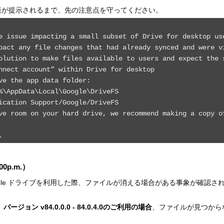
策が提示されるまで、先の注意点を守ってください。
e issue impacting a small subset of Drive for desktop us
pact any file changes that had already synced and were v
olution to make files available to users and expect the 
nnect account” within Drive for desktop

ve the app data folder:

%\AppData\Local\Google\DriveFS

ication Support/Google/DriveFS

ve room on your hard drive, we recommend making a copy of
00p.m.）
ogle ドライブを利用した際、ファイルが消える場合がある事象が確認さ
、
バージョン v84.0.0.0 - 84.0.4.0のご利用の場合
、ファイルが見つから