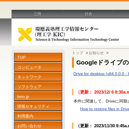
三田
日吉
トップ
>
お知らせ
>
TOP
Googleドライブ
コンピュータ
Drive for desktop (v84.0.0.0 -
ネットワーク
ソフトウェア
（更新： 2023/12/ 6 8:30a.
keio.jp
本件に関連して、Driveに
情報セキュリティ
How to restore files in Dri
利用案内
（更新： 2023/11/30 9:45a
お問い合わせ