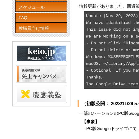
情報更新がありました。回避
スケジュール
Update (Nov 29, 2023)

FAQ
We have identified th
教職員向け情報
This issue did not im
We are working on a s
- Do not click “Disco
- Do not delete or mo
Windows: %USERPROFILE
macOS: ~/Library/Appl
- Optional: If you ha
Thanks,

（初版公開： 2023/11/29 5:
一部のバージョンのPC版Go
【事象】
PC版Googleドライブにて