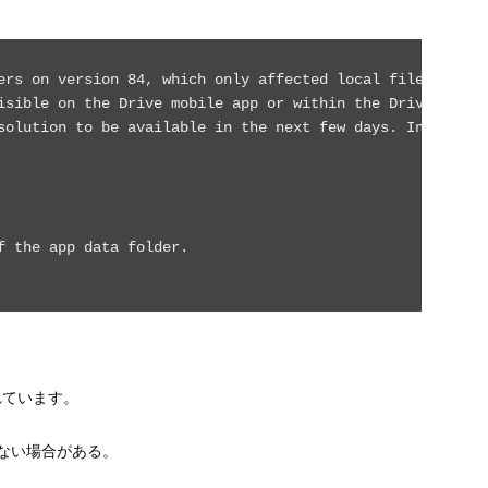
ers on version 84, which only affected local file changes
isible on the Drive mobile app or within the Drive UI on 
solution to be available in the next few days. In the mea
 the app data folder.

れています。
ない場合がある。