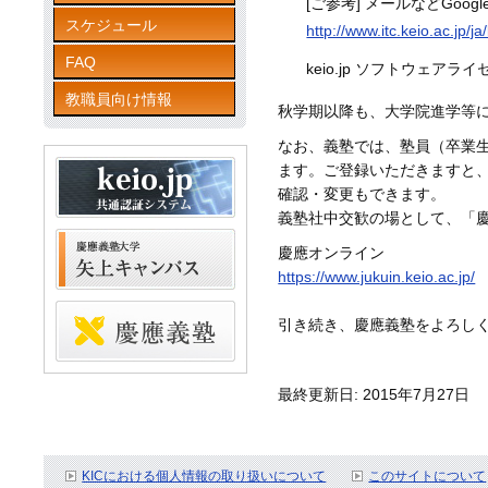
[ご参考] メールなどGoog
スケジュール
http://www.itc.keio.ac.jp/
FAQ
keio.jp ソフトウ
教職員向け情報
秋学期以降も、大学院進学等
なお、義塾では、塾員（卒業
ます。ご登録いただきますと
確認・変更もできます。
義塾社中交歓の場として、「
慶應オンライン
https://www.jukuin.keio.ac.jp/
引き続き、慶應義塾をよろし
最終更新日: 2015年7月27日
KICにおける個人情報の取り扱いについて
このサイトについて