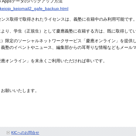
le Appsデータのバックアップ方法
ja/keiojp_keiomail2_gafe_backup.html
ェアライセンス取得で取得されたライセンスは、義塾に在籍中のみ利用可能で
により、学生（正規生）として慶應義塾に在籍する方は、既に取得してい
生）限定のソーシャルネットワークサービス「慶應オンライン」を提供
、義塾のイベントやニュース、編集部からの耳寄りな情報などもメール
慶應オンライン」を末永くご利用いただければ幸いです。
くお願いいたします。
KICへのお問合せ