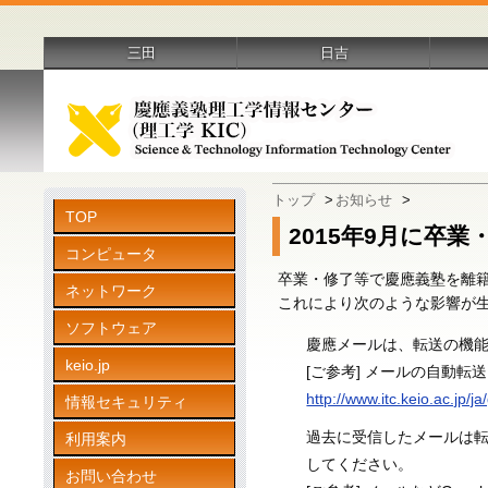
三田
日吉
トップ
>
お知らせ
>
TOP
2015年9月に卒業
コンピュータ
卒業・修了等で慶應義塾を離籍さ
ネットワーク
これにより次のような影響が
ソフトウェア
慶應メールは、転送の機能を
keio.jp
[ご参考] メールの自動転送
http://www.itc.keio.ac.jp
情報セキュリティ
過去に受信したメールは転
利用案内
してください。
お問い合わせ