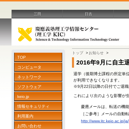
三田
日吉
トップ
>
お知らせ
>
TOP
2016年9月に自
コンピュータ
退学（後期博士課程の所定単位取
ネットワーク
が利用できなくなります。
※9月22日以降の日付でご退
ソフトウェア
これにより次のような影響が
keio.jp
情報セキュリティ
慶應メールは、転送の機能を
［ご参考］メールの自動
利用案内
http://www.itc.keio.ac.jp
お問い合わせ