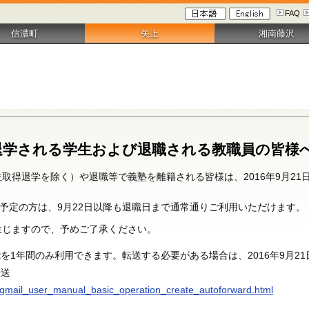
FAQ
信濃町
矢上
湘南藤沢
主退学される学生および退職される教職員の皆様へ（
得退学を除く）や退職等で義塾を離籍される皆様は、2016年9月21日（水
職予定の方は、9月22日以降も退職日まで通常通りご利用いただけます。
生じますので、予めご了承ください。
1年間のみ利用できます。転送する必要がある場合は、2016年9月21日
転送
/ja/gmail_user_manual_basic_operation_create_autoforward.html